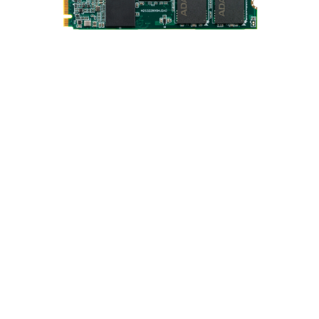
规格
Datasheet
M.2 2280
Datasheet - IM2S31C8 M.2 2280 SSD_BiCS5
容量
128GB - 4TB
Language
OS
English
PDF
传输接口
SATA III
医疗
工业自动化
File Size (KB)
Update
便携CT机&超声系统
工业PC
720.72 KB
2025-03-20
闪存类型
112L 3D TLC
Download
尺寸 (长 x 宽 x 高)
80 x 22 x
3.6mm