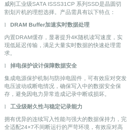
威刚工业级
SATA ISSS31CP
系列
SSD
是晶圆切
割划片机的理想选择。产品需具有以下特点：
l
DRAM Buffer
加速实时数据处理
内置
DRAM
缓存，显著提升
4K
随机读写速度，实
现低延迟传输，满足大量实时数据的快速处理需
求。
l
掉电保护设计保障数据安全
集成电源保护机制与防掉电固件，可有效应对突发
电压波动或断电情况，确保写入中的数据安全保
存，避免因电力异常造成记录中断或损坏。
l
工业级耐久性与稳定记录能力
拥有优异的连续写入性能与强大的数据保持力，完
全适配
24×7
不间断运行的严苛环境，有效应对高