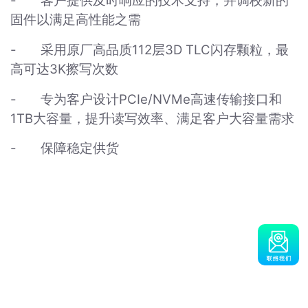
-
客户提供及时响应的技术支持，并调校新的
固件以满足高性能之需
-
采用原厂高品质
112
层
3D TLC
闪存颗粒，最
高可达
3K
擦写次数
-
专为客户设计
PCIe/NVMe
高速传输接口和
1TB
大容量，提升读写效率、满足客户大容量需求
-
保障稳定供货